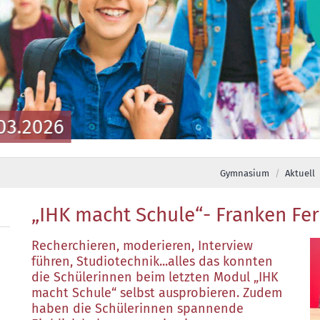
03.2026
Gymnasium
Aktuell
„IHK macht Schule“- Franken Fe
Recherchieren, moderieren, Interview
führen, Studiotechnik...alles das konnten
die Schülerinnen beim letzten Modul „IHK
macht Schule“ selbst ausprobieren. Zudem
haben die Schülerinnen spannende