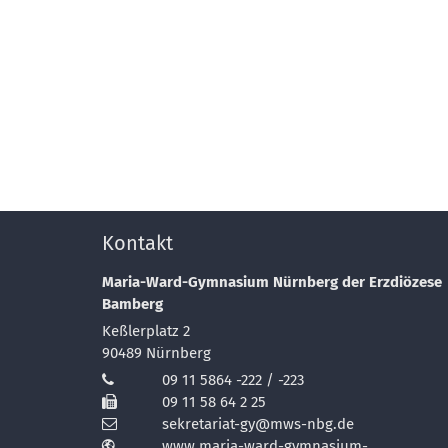
Kontakt
Maria-Ward-Gymnasium Nürnberg der Erzdiözese
Bamberg
Keßlerplatz 2
90489
Nürnberg
09 11 5864 -222 / -223
09 11 58 64 2 25
sekretariat-gy@mws-nbg.de
www.maria-ward-gymnasium-