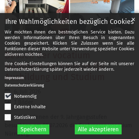
✕
Ihre Wahlmöglichkeiten bezüglich Cookies
Wir möchten Ihnen den bestmöglichen Service bieten. Dazu
werden Informationen über Ihren Besuch in sogenannten
Cookies gespeichert. Klicken Sie
Zulassen
wenn Sie alle
:
Wohin geht mein Weg?
Funktionen dieser Website unter Verwendung spezieller Cookies
Besuch der vocatium
aktiveren möchten.
Nürnberg-Fachmesse für
Ihre Cookie-Einstellungen können Sie auf der Seite mit unserer
Datenschutzerklärung später jederzeit wieder ändern.
Ausbildung und Studium
Impressum
Datenschutzerklärung
Datum:
6. Juli 2026
Notwendig
1 Bilder
Externe Inhalte
Die Schülerinnen der 9. Jahrgangsstufen
Statistiken
besuchten am 01.07.2026 die Fachmesse vocatium
Speichern
Alle akzeptieren
Nürnberg.