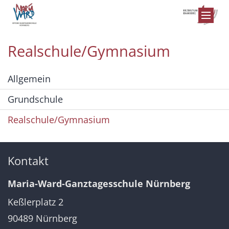
Zum Inhalt springen
Realschule/Gymnasium
Allgemein
Grundschule
Realschule/Gymnasium
Kontakt
Maria-Ward-Ganztagesschule Nürnberg
Keßlerplatz 2
90489
Nürnberg