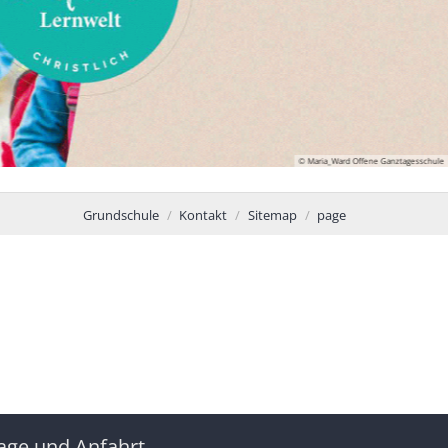
© Maria_Ward Offene Ganztagesschule
Grundschule
Kontakt
Sitemap
page
age und Anfahrt