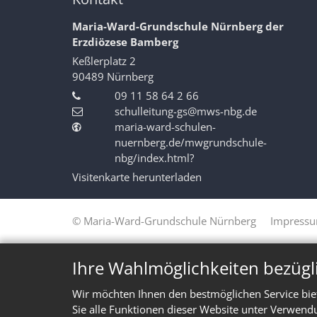
Maria-Ward-Grundschule Nürnberg der
Erzdiözese Bamberg
Keßlerplatz 2
90489
Nürnberg
09 11 58 64 2 66
schulleitung-gs@mws-nbg.de
maria-ward-schulen-
nuernberg.de/mwgrundschule-
nbg/index.html?
Visitenkarte herunterladen
© Maria-Ward-Grundschule Nürnberg
Impress
Ihre Wahlmöglichkeiten bezügl
Wir möchten Ihnen den bestmöglichen Service bie
Sie alle Funktionen dieser Website unter Verwend