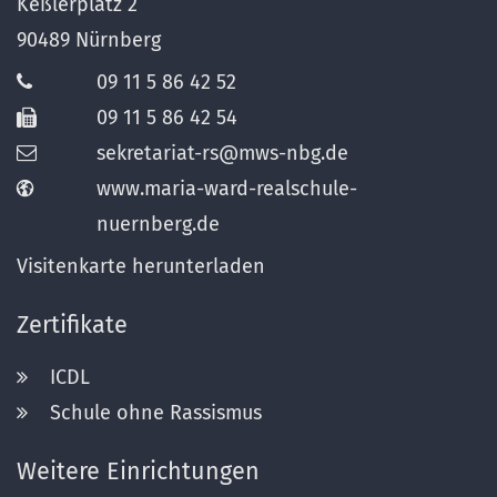
Keßlerplatz 2
90489
Nürnberg
09 11 5 86 42 52
09 11 5 86 42 54
sekretariat-rs@mws-nbg.de
www.maria-ward-realschule-
nuernberg.de
Visitenkarte herunterladen
Zertifikate
ICDL
Schule ohne Rassismus
Weitere Einrichtungen