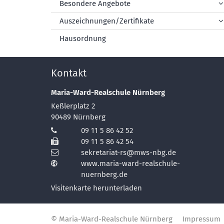
Besondere Angebote
Auszeichnungen/Zertifikate
Hausordnung
Kontakt
Maria-Ward-Realschule Nürnberg
Keßlerplatz 2
90489
Nürnberg
09 11 5 86 42 52
09 11 5 86 42 54
sekretariat-rs@mws-nbg.de
www.maria-ward-realschule-
nuernberg.de
Visitenkarte herunterladen
© Maria-Ward-Realschule Nürnberg
Impressum