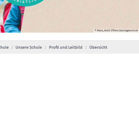
© Maria_Ward Offene Ganztagesschule
chule
Unsere Schule
Profil und Leitbild
Übersicht