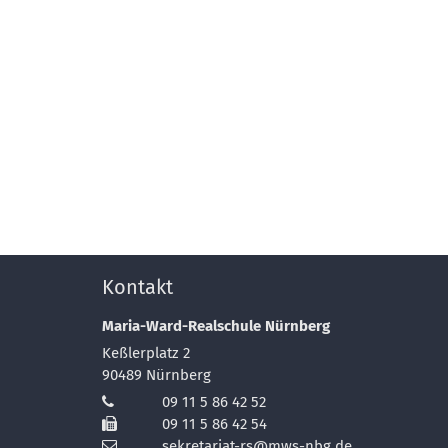
Kontakt
Maria-Ward-Realschule Nürnberg
Keßlerplatz 2
90489
Nürnberg
09 11 5 86 42 52
09 11 5 86 42 54
sekretariat-rs@mws-nbg.de