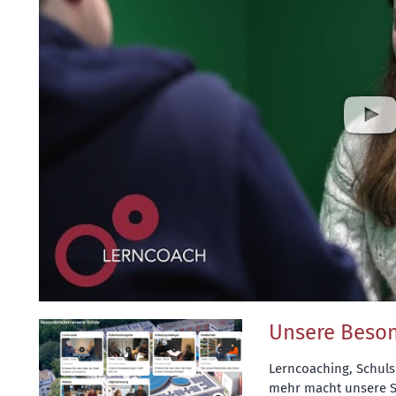
Unsere Beso
Lerncoaching, Schuls
mehr macht unsere S