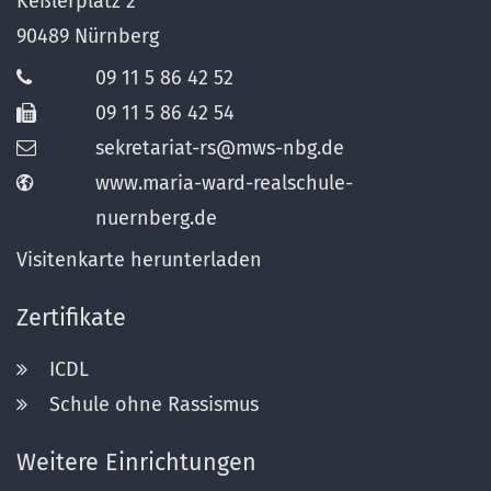
Keßlerplatz 2
90489
Nürnberg
09 11 5 86 42 52
09 11 5 86 42 54
sekretariat-rs@mws-nbg.de
www.maria-ward-realschule-
nuernberg.de
Visitenkarte herunterladen
Zertifikate
ICDL
Schule ohne Rassismus
Weitere Einrichtungen