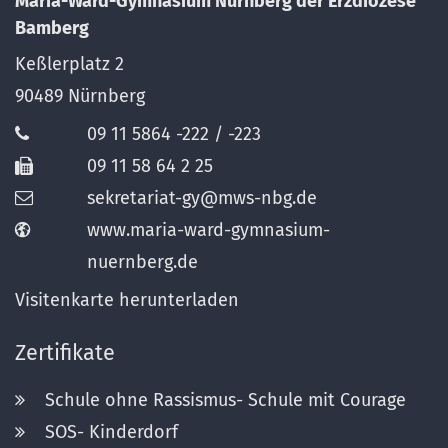
Maria-Ward-Gymnasium Nürnberg der Erzdiözese
Bamberg
Keßlerplatz 2
90489
Nürnberg
09 11 5864 -222 / -223
09 11 58 64 2 25
sekretariat-gy@mws-nbg.de
www.maria-ward-gymnasium-
nuernberg.de
Visitenkarte herunterladen
Zertifikate
Schule ohne Rassismus- Schule mit Courage
SOS- Kinderdorf