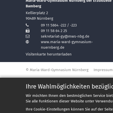
Maria-Ward-Gymnasium Nürnberg der Erzdiözese
Bamberg
Keßlerplatz 2
90489
Nürnberg
09 11 5864 -222 / -223
09 11 58 64 2 25
sekretariat-gy@mws-nbg.de
www.maria-ward-gymnasium-
nuernberg.de
Visitenkarte herunterladen
© Maria-Ward-Gymnasium Nürnberg
Impressum
Ihre Wahlmöglichkeiten bezügli
Wir möchten Ihnen den bestmöglichen Service biet
Sie alle Funktionen dieser Website unter Verwendu
Ihre Cookie-Einstellungen können Sie auf der Seit