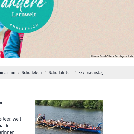
© Maria_Ward Offene Ganztagesschule
mnasium
Schulleben
Schulfahrten
Exkursionstag
en
 leer, weil
 nach
lerinnen