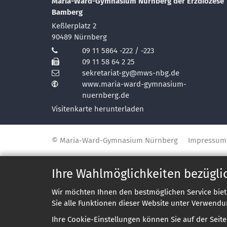
Maria-Ward-Gymnasium Nürnberg der Erzdiözese
Bamberg
Keßlerplatz 2
90489
Nürnberg
09 11 5864 -222 / -223
09 11 58 64 2 25
sekretariat-gy@mws-nbg.de
www.maria-ward-gymnasium-
nuernberg.de
Visitenkarte herunterladen
© Maria-Ward-Gymnasium Nürnberg
Impressum
Ihre Wahlmöglichkeiten bezügli
Wir möchten Ihnen den bestmöglichen Service biet
Sie alle Funktionen dieser Website unter Verwendu
Ihre Cookie-Einstellungen können Sie auf der Seit