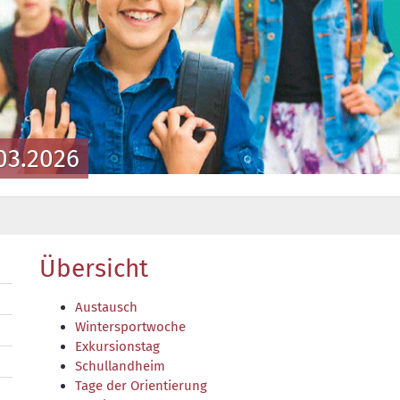
03.2026
Übersicht
Austausch
Wintersportwoche
Exkursionstag
Schullandheim
Tage der Orientierung