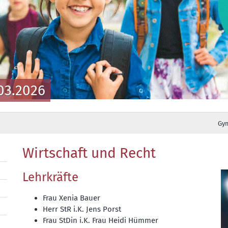
03.2026
Gy
Wirtschaft und Recht
Lehrkräfte
Frau Xenia Bauer
Herr StR i.K. Jens Porst
Frau StDin i.K. Frau Heidi Hümmer