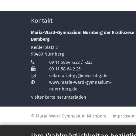
Kontakt
Maria-Ward-Gymnasium Nürnberg der Erzdiözese
Bamberg
Keßlerplatz 2
90489
Nürnberg
09 11 5864 -222 / -223
09 11 58 64 2 25
sekretariat-gy@mws-nbg.de
www.maria-ward-gymnasium-
nuernberg.de
Visitenkarte herunterladen
© Maria-Ward-Gymnasium Nürnberg
Impressum