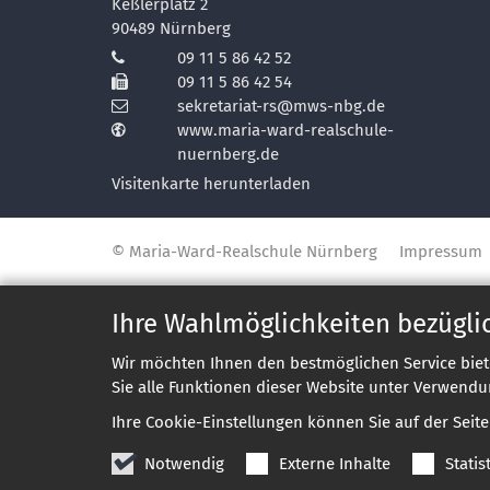
Keßlerplatz 2
90489
Nürnberg
09 11 5 86 42 52
09 11 5 86 42 54
sekretariat-rs@mws-nbg.de
www.maria-ward-realschule-
nuernberg.de
Visitenkarte herunterladen
© Maria-Ward-Realschule Nürnberg
Impressum
Ihre Wahlmöglichkeiten bezügli
Wir möchten Ihnen den bestmöglichen Service biet
Sie alle Funktionen dieser Website unter Verwendu
Ihre Cookie-Einstellungen können Sie auf der Seit
Notwendig
Externe Inhalte
Statis