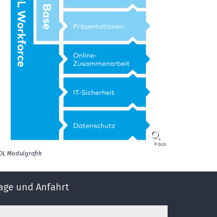
© DLGI
DL Modulgrafik
age und Anfahrt